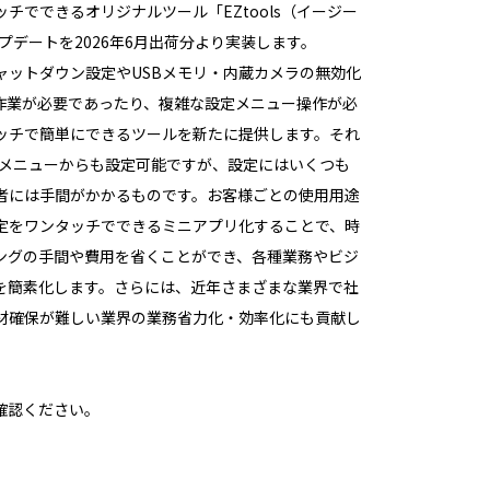
ッチでできるオリジナルツール「
EZtools
（イージー
プデートを
2026
年
6
月出荷分より実装します。
ャットダウン設定や
USB
メモリ・内蔵カメラの無効化
作業が必要であったり、複雑な設定メニュー操作が必
ッチで簡単にできるツールを新たに提供します。それ
メニューからも設定可能ですが、設定にはいくつも
者には手間がかかるものです。お客様ごとの使用用途
定をワンタッチでできるミニアプリ化することで、時
ングの手間や費用を省くことができ、各種業務やビジ
を簡素化します。さらには、近年さまざまな業界で社
材確保が難しい業界の業務省力化・効率化にも貢献し
確認ください。