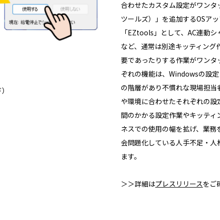
合わせたカスタム設定がワンタ
ツールズ）」を追加する
OS
アッ
「
EZtools
」として、
AC
連動シ
など、通常は別途キッティング
要であったりする作業がワンタ
ぞれの機能は、
Windows
の設定
の階層があり不慣れな現場担当
ド）
や環境に合わせたそれぞれの設
間のかかる設定作業やキッティ
ネスでの使用の幅を拡げ、業務
会問題化している人手不足・人
ます。
＞＞詳細は
プレスリリース
をご