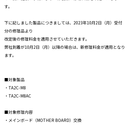
す。
下に記しました製品につきましては、
2023
年
10
月
2
日（月）受付
分の修理品より
改定後の修理料金を適用させていただきます。
弊社到着が
10
月
2
日（月）以降の場合は、新修理料金が適用となり
ます。
■対象製品
・
TA2C-M8
・
TA2C-M8AC
■対象修理内容
・メインボード（
MOTHER BOARD
）交換