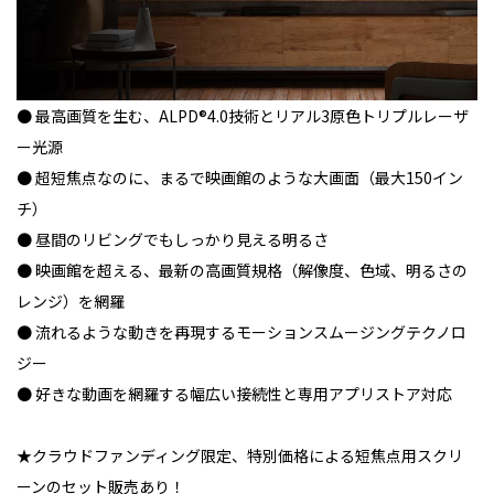
● 最高画質を生む、ALPD®4.0技術とリアル3原色トリプルレーザ
ー光源
● 超短焦点なのに、まるで映画館のような大画面（最大150イン
チ）
● 昼間のリビングでもしっかり見える明るさ
● 映画館を超える、最新の高画質規格（解像度、色域、明るさの
レンジ）を網羅
● 流れるような動きを再現するモーションスムージングテクノロ
ジー
● 好きな動画を網羅する幅広い接続性と専用アプリストア対応
★クラウドファンディング限定、特別価格による短焦点用スクリ
ーンのセット販売あり！