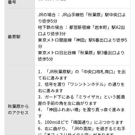
番号
JRの場合 ： JR山手線他「秋葉原」駅中央口よ
り徒歩5分
地下鉄の場合 ： 都営新宿線「岩本町」駅A2出
口より徒歩3分
最寄駅
東京メトロ銀座線「神田」駅6番出口より徒歩5
分
東京メトロ日比谷線「秋葉原」駅3番出口より
徒歩5分
1．「JR秋葉原駅」の「中央口改札南口」を出
て右に進みます
2．信号を渡り「ワシントンホテル」の通りを
右に進みます
3．ガード下にある「ミライザカ」という居酒
屋の手前の角を左に曲がります
秋葉原から
4．「神田ふれあい橋」を渡り真っ直ぐ進みま
のアクセス
す
5．100mほどで「靖国通り」にぶつかります
6．右に曲がり、「JRの高架」を過ぎると右手
に「オフィスリサイクル店」があります